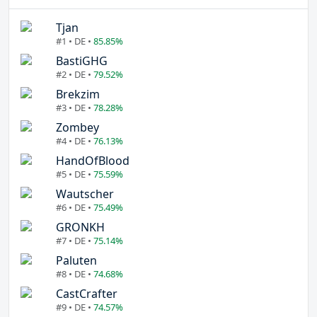
Tjan
#1 • DE •
85.85%
BastiGHG
#2 • DE •
79.52%
Brekzim
#3 • DE •
78.28%
Zombey
#4 • DE •
76.13%
HandOfBlood
#5 • DE •
75.59%
Wautscher
#6 • DE •
75.49%
GRONKH
#7 • DE •
75.14%
Paluten
#8 • DE •
74.68%
CastCrafter
#9 • DE •
74.57%