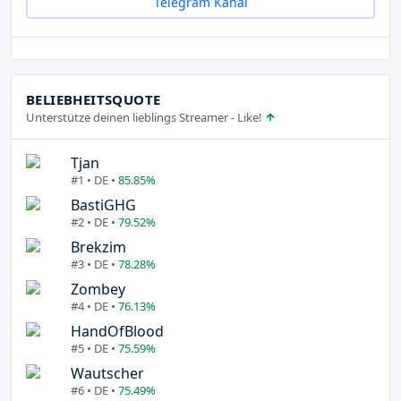
Telegram Kanal
BELIEBHEITSQUOTE
Unterstütze deinen lieblings Streamer - Like!
Tjan
#1 • DE •
85.85%
BastiGHG
#2 • DE •
79.52%
Brekzim
#3 • DE •
78.28%
Zombey
#4 • DE •
76.13%
HandOfBlood
#5 • DE •
75.59%
Wautscher
#6 • DE •
75.49%