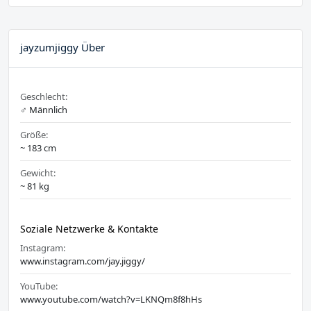
jayzumjiggy Über
Geschlecht:
♂️ Männlich
Größe:
~ 183 cm
Gewicht:
~ 81 kg
Soziale Netzwerke & Kontakte
Instagram:
www.instagram.com/jay.jiggy/
YouTube:
www.youtube.com/watch?v=LKNQm8f8hHs