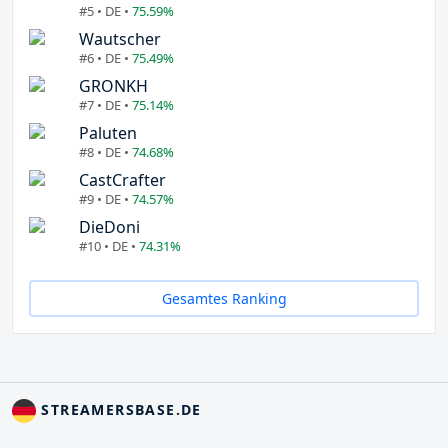
#5 • DE •
75.59%
Wautscher
#6 • DE •
75.49%
GRONKH
#7 • DE •
75.14%
Paluten
#8 • DE •
74.68%
CastCrafter
#9 • DE •
74.57%
DieDoni
#10 • DE •
74.31%
Gesamtes Ranking
STREAMERSBASE.DE