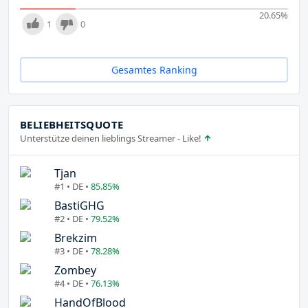
20.65
%
1
0
Gesamtes Ranking
BELIEBHEITSQUOTE
Unterstütze deinen lieblings Streamer - Like!
Tjan
#1 • DE •
85.85%
BastiGHG
#2 • DE •
79.52%
Brekzim
#3 • DE •
78.28%
Zombey
#4 • DE •
76.13%
HandOfBlood