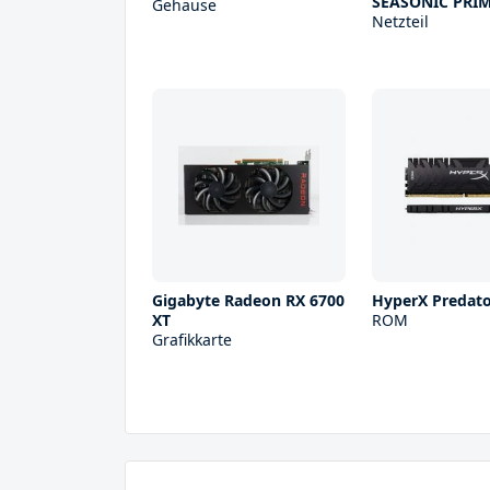
SEASONIC PRIM
Gehäuse
Netzteil
Gigabyte Radeon RX 6700
HyperX Predat
XT
ROM
Grafikkarte