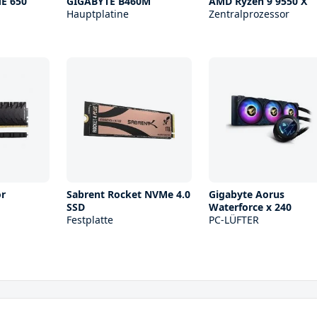
E 650
GIGABYTE B460M
AMD Ryzen 9 9550 X
Hauptplatine
Zentralprozessor
or
Sabrent Rocket NVMe 4.0
Gigabyte Aorus
SSD
Waterforce x 240
Festplatte
PC-LÜFTER