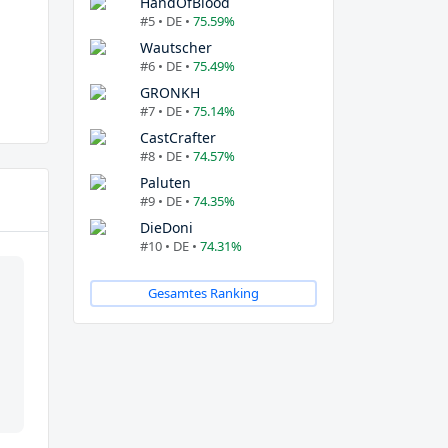
HandOfBlood
#5 • DE •
75.59%
Wautscher
#6 • DE •
75.49%
GRONKH
#7 • DE •
75.14%
CastCrafter
#8 • DE •
74.57%
Paluten
#9 • DE •
74.35%
DieDoni
#10 • DE •
74.31%
Gesamtes Ranking