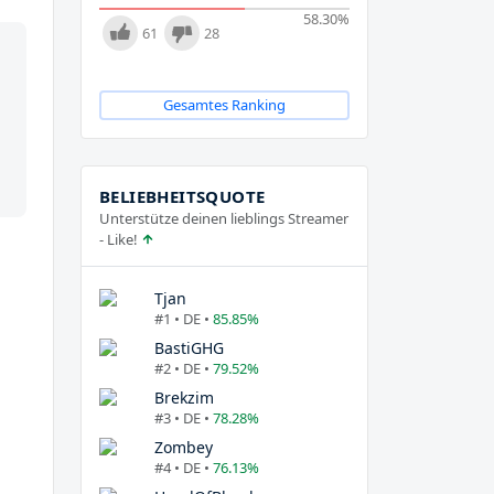
58.30
%
61
28
Gesamtes Ranking
BELIEBHEITSQUOTE
Unterstütze deinen lieblings Streamer
- Like!
Tjan
#1 • DE •
85.85%
BastiGHG
#2 • DE •
79.52%
Brekzim
#3 • DE •
78.28%
Zombey
#4 • DE •
76.13%