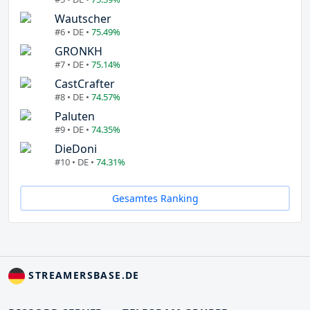
Wautscher
#6 • DE •
75.49%
GRONKH
#7 • DE •
75.14%
CastCrafter
#8 • DE •
74.57%
Paluten
#9 • DE •
74.35%
DieDoni
#10 • DE •
74.31%
Gesamtes Ranking
STREAMERSBASE.DE