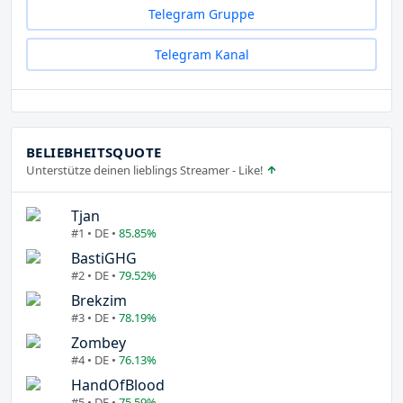
Telegram Gruppe
Telegram Kanal
BELIEBHEITSQUOTE
Unterstütze deinen lieblings Streamer - Like!
Tjan
#1 • DE •
85.85%
BastiGHG
#2 • DE •
79.52%
Brekzim
#3 • DE •
78.19%
Zombey
#4 • DE •
76.13%
HandOfBlood
#5 • DE •
75.59%