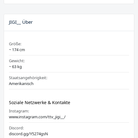
JIGI__ Über
Größe:
~ 174 cm
Gewicht:
~ 63 kg
Staatsangehörigkeit:
Amerikanisch
Soziale Netzwerke & Kontakte
Instagram:
www.instagram.com/ttv_jigi__/
Discord:
discord.gg/Y5274gsN