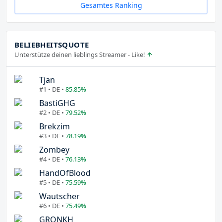
Gesamtes Ranking
BELIEBHEITSQUOTE
Unterstütze deinen lieblings Streamer - Like!
Tjan
#1 • DE •
85.85%
BastiGHG
#2 • DE •
79.52%
Brekzim
#3 • DE •
78.19%
Zombey
#4 • DE •
76.13%
HandOfBlood
#5 • DE •
75.59%
Wautscher
#6 • DE •
75.49%
GRONKH