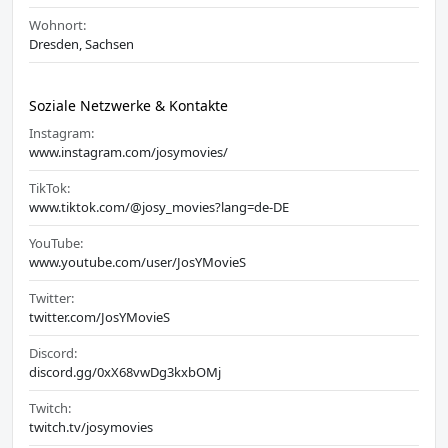
Wohnort:
Dresden, Sachsen
Soziale Netzwerke & Kontakte
Instagram:
www.instagram.com/josymovies/
TikTok:
www.tiktok.com/@josy_movies?lang=de-DE
YouTube:
www.youtube.com/user/JosYMovieS
Twitter:
twitter.com/JosYMovieS
Discord:
discord.gg/0xX68vwDg3kxbOMj
Twitch:
twitch.tv/josymovies