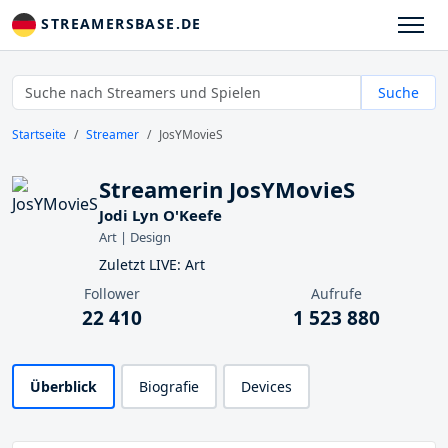
STREAMERSBASE.DE
Suche
Startseite
Streamer
JosYMovieS
Streamerin JosYMovieS
Jodi Lyn O'Keefe
Art | Design
Zuletzt LIVE: Art
Follower
Aufrufe
22 410
1 523 880
Überblick
Biografie
Devices