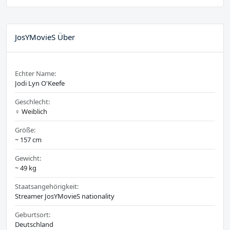
JosYMovieS Über
Echter Name:
Jodi Lyn O'Keefe
Geschlecht:
♀️ Weiblich
Größe:
~ 157 cm
Gewicht:
~ 49 kg
Staatsangehörigkeit:
Streamer JosYMovieS nationality
Geburtsort:
Deutschland