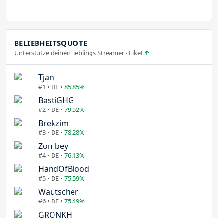
BELIEBHEITSQUOTE
Unterstütze deinen lieblings Streamer - Like!
Tjan
#1 • DE •
85.85%
BastiGHG
#2 • DE •
79.52%
Brekzim
#3 • DE •
78.28%
Zombey
#4 • DE •
76.13%
HandOfBlood
#5 • DE •
75.59%
Wautscher
#6 • DE •
75.49%
GRONKH