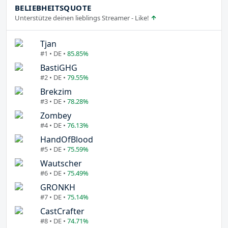
BELIEBHEITSQUOTE
Unterstütze deinen lieblings Streamer - Like!
Tjan
#1 • DE •
85.85%
BastiGHG
#2 • DE •
79.55%
Brekzim
#3 • DE •
78.28%
Zombey
#4 • DE •
76.13%
HandOfBlood
#5 • DE •
75.59%
Wautscher
#6 • DE •
75.49%
GRONKH
#7 • DE •
75.14%
CastCrafter
#8 • DE •
74.71%