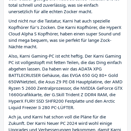
total schnell und zuverlässig, was sie einfach
unersetzlich für alle echten Zocker macht.
Und nicht nur die Tastatur, Karni hat auch spezielle
Kopfhörer für's Zocken. Die Karni Kopfhörer, die HyperX
Cloud Alpha S Kopfhörer, haben einen super Sound und
sind mega bequem, was sie perfekt für lange Zock-
Nächte macht.
Also, Karni Gaming-PC ist echt heftig. Der Karni Gaming
PC ist vollgestopft mit fetten Teilen, die das Ding einfach
abgehen lassen. Da haben wir das ADATA XPG
BATTLECRUISER Gehäuse, das EVGA 650 GQ 80+ Gold
650WNetzteil, die Asus Z9 PE-D8 Hauptplatine, der AMD
Ryzen 5 2600 Zentralprozessor, die NVIDIA GeForce GTX
1660Grafikkarte, der G.Skill Trident Z DDR4 RAM, die
HyperX FURY SSD SHFR200 Festplatte und den Arctic
Liquid Freezer Ii 280 PC-LÜFTER.
Ach ja, und Karni hat schon voll die Pläne für die
Zukunft. Der Karni Neuer PC 2024 wird wohl einige
Upgrades und Verbesserungen bekommen, damit Karni