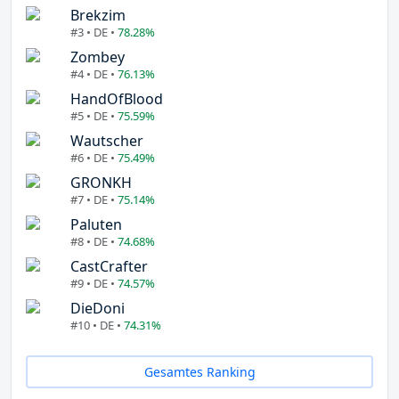
Brekzim
#3 • DE •
78.28%
Zombey
#4 • DE •
76.13%
HandOfBlood
#5 • DE •
75.59%
Wautscher
#6 • DE •
75.49%
GRONKH
#7 • DE •
75.14%
Paluten
#8 • DE •
74.68%
CastCrafter
#9 • DE •
74.57%
DieDoni
#10 • DE •
74.31%
Gesamtes Ranking