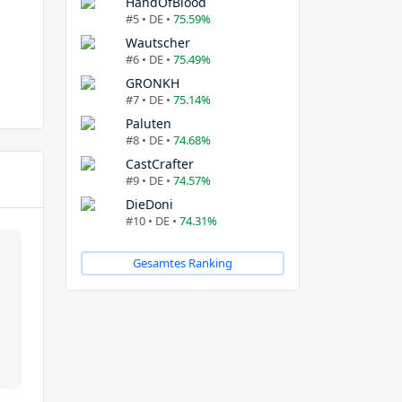
HandOfBlood
#5 • DE •
75.59%
Wautscher
#6 • DE •
75.49%
GRONKH
#7 • DE •
75.14%
Paluten
#8 • DE •
74.68%
CastCrafter
#9 • DE •
74.57%
DieDoni
#10 • DE •
74.31%
Gesamtes Ranking