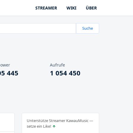
STREAMER
WIKI
ÜBER
Suche
lower
Aufrufe
05 445
1 054 450
Unterstütze Streamer KawauMusic —
setze ein Like!