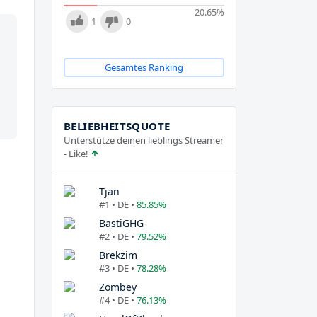
20.65
%
1
0
Gesamtes Ranking
BELIEBHEITSQUOTE
Unterstütze deinen lieblings Streamer
- Like!
Tjan
#1 • DE •
85.85%
BastiGHG
#2 • DE •
79.52%
Brekzim
#3 • DE •
78.28%
Zombey
#4 • DE •
76.13%