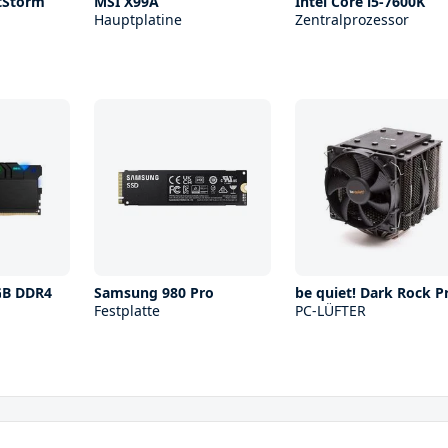
tStorm
MSI X99A
Intel Core i5-7600K
Hauptplatine
Zentralprozessor
RGB DDR4
Samsung 980 Pro
be quiet! Dark Rock P
Festplatte
PC-LÜFTER