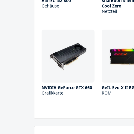
ANTEC NX 800
Sharkoon Silen
Gehäuse
Cool Zero
Netzteil
NVIDIA GeForce GTX 660
GeIL Evo X II 
Grafikkarte
ROM