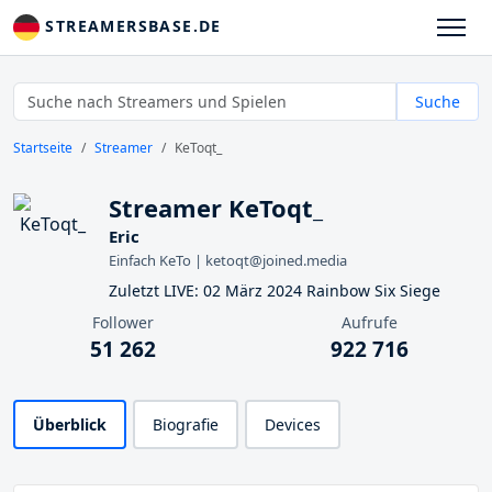
STREAMERSBASE.DE
Suche
Startseite
Streamer
KeToqt_
Streamer KeToqt_
Eric
Einfach KeTo | ketoqt@joined.media
Zuletzt LIVE: 02 März 2024 Rainbow Six Siege
Follower
Aufrufe
51 262
922 716
Überblick
Biografie
Devices