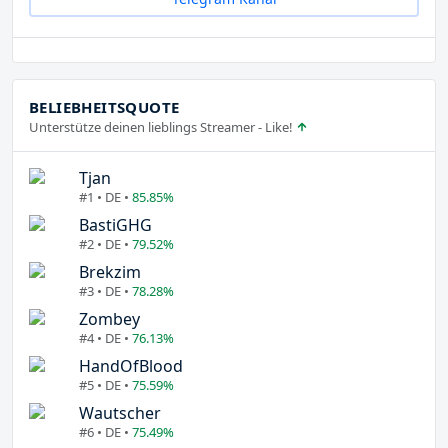
BELIEBHEITSQUOTE
Unterstütze deinen lieblings Streamer - Like!
Tjan
#1 • DE •
85.85%
BastiGHG
#2 • DE •
79.52%
Brekzim
#3 • DE •
78.28%
Zombey
#4 • DE •
76.13%
HandOfBlood
#5 • DE •
75.59%
Wautscher
#6 • DE •
75.49%