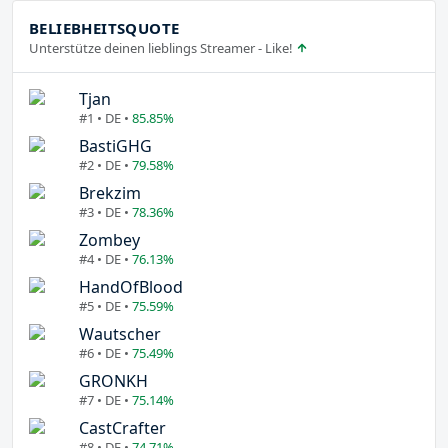
BELIEBHEITSQUOTE
Unterstütze deinen lieblings Streamer - Like!
Tjan
#1 • DE •
85.85%
BastiGHG
#2 • DE •
79.58%
Brekzim
#3 • DE •
78.36%
Zombey
#4 • DE •
76.13%
HandOfBlood
#5 • DE •
75.59%
Wautscher
#6 • DE •
75.49%
GRONKH
#7 • DE •
75.14%
CastCrafter
#8 • DE •
74.71%