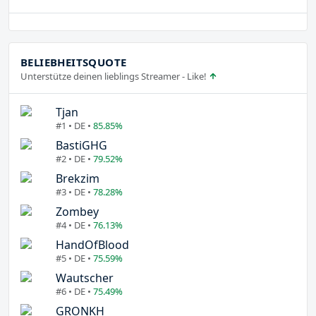
BELIEBHEITSQUOTE
Unterstütze deinen lieblings Streamer - Like!
Tjan
#1 • DE •
85.85%
BastiGHG
#2 • DE •
79.52%
Brekzim
#3 • DE •
78.28%
Zombey
#4 • DE •
76.13%
HandOfBlood
#5 • DE •
75.59%
Wautscher
#6 • DE •
75.49%
GRONKH