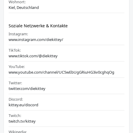
Wohnort:
Kiel, Deutschland
Soziale Netzwerke & Kontakte
Instagram:
www.instagram.com/diekittey/
TikTok:
www.tiktok.com/@diekittey
YouTube:
www.youtube.com/channel/UC5wEbUgGRiuHG3iv0cghqOg
Twitter:
twitter.com/diekittey
Discord:
kittey.eu/discord
Twitch:
twitch.tv/kittey
Wikipedia: