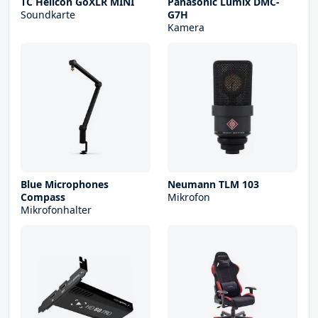
TC Helicon GoXLR MINI
Panasonic Lumix DMC-
Soundkarte
G7H
Kamera
Blue Microphones
Neumann TLM 103
Compass
Mikrofon
Mikrofonhalter