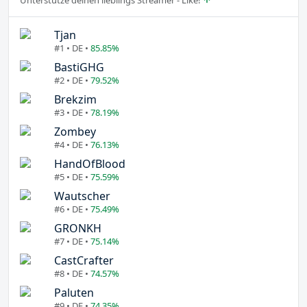
Tjan
#1 • DE •
85.85%
BastiGHG
#2 • DE •
79.52%
Brekzim
#3 • DE •
78.19%
Zombey
#4 • DE •
76.13%
HandOfBlood
#5 • DE •
75.59%
Wautscher
#6 • DE •
75.49%
GRONKH
#7 • DE •
75.14%
CastCrafter
#8 • DE •
74.57%
Paluten
#9 • DE •
74.35%