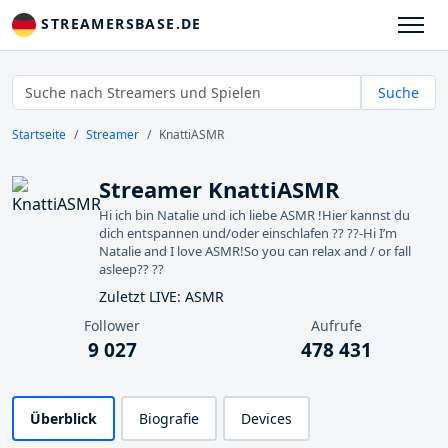
STREAMERSBASE.DE
Suche
Startseite
Streamer
KnattiASMR
Streamer KnattiASMR
Hi ich bin Natalie und ich liebe ASMR !Hier kannst du
dich entspannen und/oder einschlafen ?? ??-Hi I’m
Natalie and I love ASMR!So you can relax and / or fall
asleep?? ??
Zuletzt LIVE: ASMR
Follower
Aufrufe
9 027
478 431
Überblick
Biografie
Devices