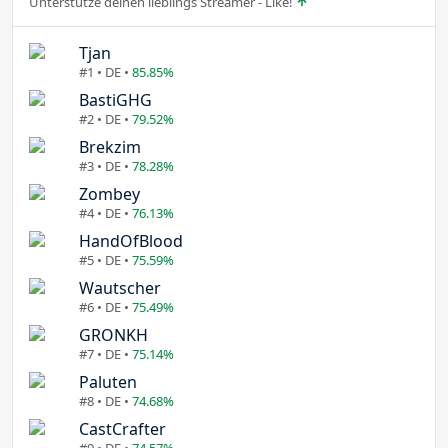
Unterstütze deinen lieblings Streamer - Like!
Tjan
#1 • DE •
85.85%
BastiGHG
#2 • DE •
79.52%
Brekzim
#3 • DE •
78.28%
Zombey
#4 • DE •
76.13%
HandOfBlood
#5 • DE •
75.59%
Wautscher
#6 • DE •
75.49%
GRONKH
#7 • DE •
75.14%
Paluten
#8 • DE •
74.68%
CastCrafter
#9 • DE •
74.57%