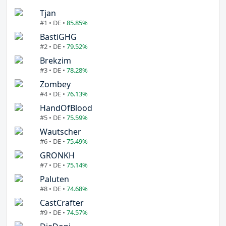
Tjan
#1 • DE •
85.85%
BastiGHG
#2 • DE •
79.52%
Brekzim
#3 • DE •
78.28%
Zombey
#4 • DE •
76.13%
HandOfBlood
#5 • DE •
75.59%
Wautscher
#6 • DE •
75.49%
GRONKH
#7 • DE •
75.14%
Paluten
#8 • DE •
74.68%
CastCrafter
#9 • DE •
74.57%