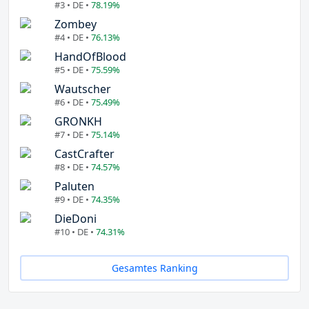
#3 • DE •
78.19%
Zombey
#4 • DE •
76.13%
HandOfBlood
#5 • DE •
75.59%
Wautscher
#6 • DE •
75.49%
GRONKH
#7 • DE •
75.14%
CastCrafter
#8 • DE •
74.57%
Paluten
#9 • DE •
74.35%
DieDoni
#10 • DE •
74.31%
Gesamtes Ranking