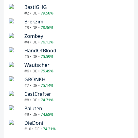
BastiGHG
#2 • DE •
79.58%
Brekzim
#3 • DE •
78.36%
Zombey
#4 • DE •
76.13%
HandOfBlood
#5 • DE •
75.59%
Wautscher
#6 • DE •
75.49%
GRONKH
#7 • DE •
75.14%
CastCrafter
#8 • DE •
74.71%
Paluten
#9 • DE •
74.68%
DieDoni
#10 • DE •
74.31%