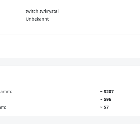
twitch.tv/krystal
Unbekannt
gramm:
~ $207
~ $96
mm:
~ $7