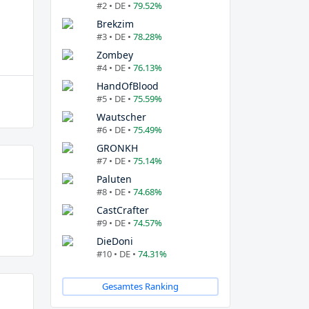
#2 • DE •
79.52%
Brekzim
#3 • DE •
78.28%
Zombey
#4 • DE •
76.13%
HandOfBlood
#5 • DE •
75.59%
Wautscher
#6 • DE •
75.49%
GRONKH
#7 • DE •
75.14%
Paluten
#8 • DE •
74.68%
CastCrafter
#9 • DE •
74.57%
DieDoni
#10 • DE •
74.31%
Gesamtes Ranking