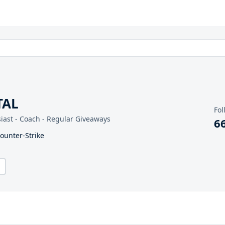
TAL
Fol
iast - Coach - Regular Giveaways
6
Counter-Strike