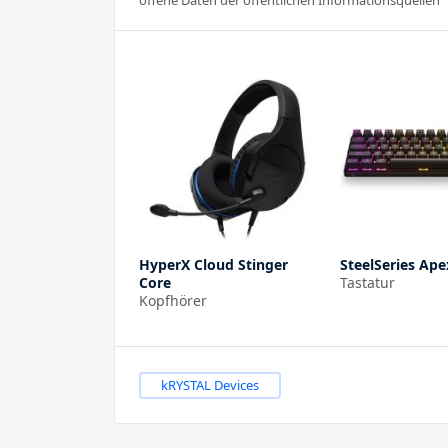
offene Daten der öffentlichen Informationsquellen
HyperX Cloud Stinger
SteelSeries Ape
Core
Tastatur
Kopfhörer
kRYSTAL Devices