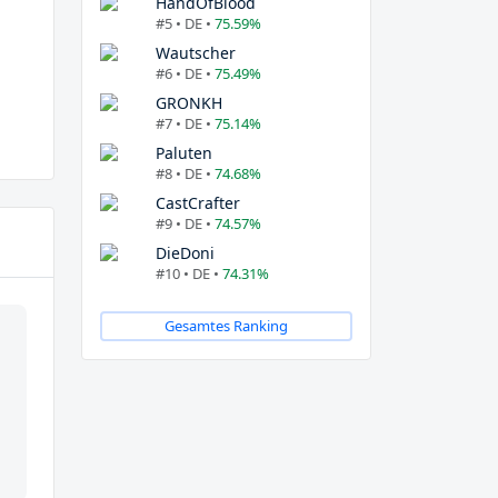
HandOfBlood
#5 • DE •
75.59%
Wautscher
#6 • DE •
75.49%
GRONKH
#7 • DE •
75.14%
Paluten
#8 • DE •
74.68%
CastCrafter
#9 • DE •
74.57%
DieDoni
#10 • DE •
74.31%
Gesamtes Ranking