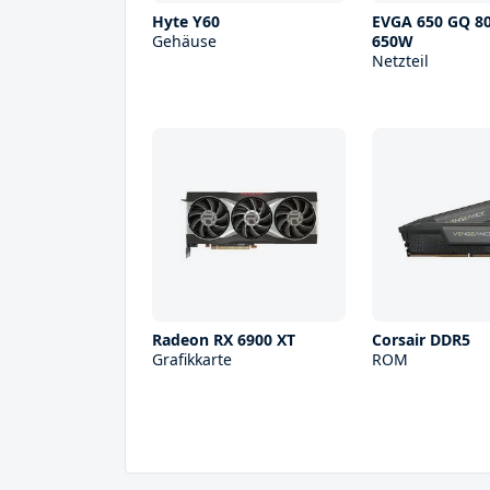
Hyte Y60
EVGA 650 GQ 8
Gehäuse
650W
Netzteil
Radeon RX 6900 XT
Corsair DDR5
Grafikkarte
ROM