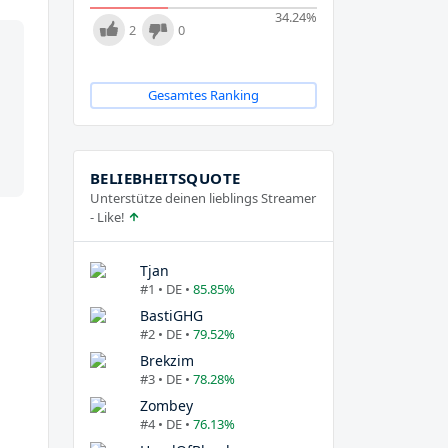
34.24
%
2
0
Gesamtes Ranking
BELIEBHEITSQUOTE
Unterstütze deinen lieblings Streamer
- Like!
Tjan
#1 • DE •
85.85%
BastiGHG
#2 • DE •
79.52%
Brekzim
#3 • DE •
78.28%
Zombey
#4 • DE •
76.13%