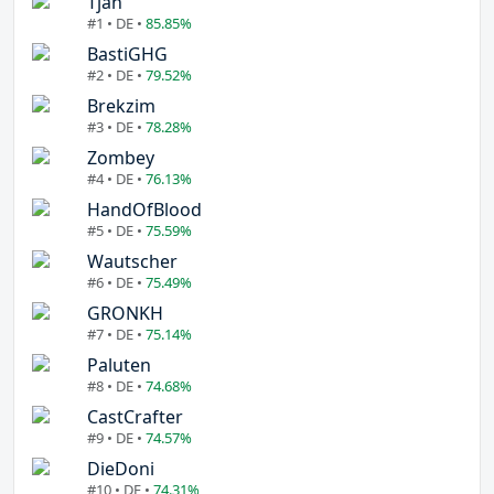
Tjan
#1 • DE •
85.85%
BastiGHG
#2 • DE •
79.52%
Brekzim
#3 • DE •
78.28%
Zombey
#4 • DE •
76.13%
HandOfBlood
#5 • DE •
75.59%
Wautscher
#6 • DE •
75.49%
GRONKH
#7 • DE •
75.14%
Paluten
#8 • DE •
74.68%
CastCrafter
#9 • DE •
74.57%
DieDoni
#10 • DE •
74.31%