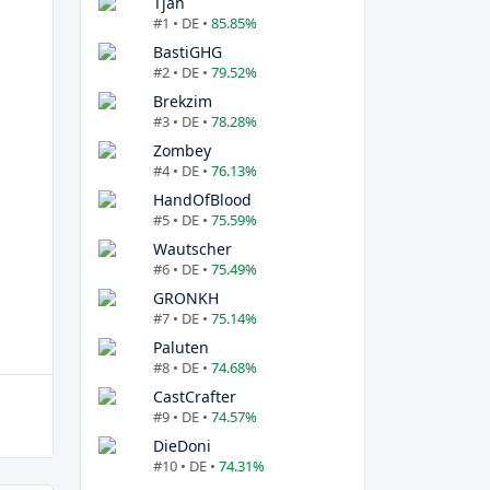
Tjan
#1 • DE •
85.85%
BastiGHG
#2 • DE •
79.52%
Brekzim
#3 • DE •
78.28%
Zombey
#4 • DE •
76.13%
HandOfBlood
#5 • DE •
75.59%
Wautscher
#6 • DE •
75.49%
GRONKH
#7 • DE •
75.14%
Paluten
#8 • DE •
74.68%
CastCrafter
#9 • DE •
74.57%
DieDoni
#10 • DE •
74.31%