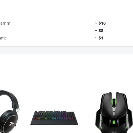
gramm:
~ $16
~ $8
mm:
~ $1