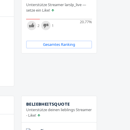
Unterstütze Streamer larslp_live —
setze ein Like!
20.77
%
2
1
Gesamtes Ranking
BELIEBHEITSQUOTE
Unterstütze deinen lieblings Streamer
- Like!