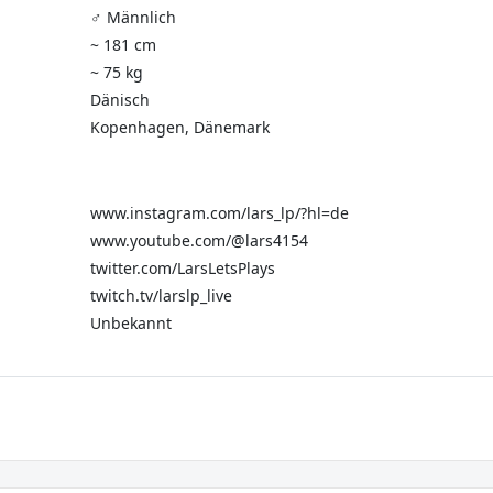
♂️ Männlich
~ 181 cm
~ 75 kg
Dänisch
Kopenhagen, Dänemark
www.instagram.com/lars_lp/?hl=de
www.youtube.com/@lars4154
twitter.com/LarsLetsPlays
twitch.tv/larslp_live
Unbekannt