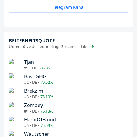
Telegram Kanal
BELIEBHEITSQUOTE
Unterstütze deinen lieblings Streamer - Like!
Tjan
#1 • DE •
85.85%
BastiGHG
#2 • DE •
79.52%
Brekzim
#3 • DE •
78.19%
Zombey
#4 • DE •
76.13%
HandOfBlood
#5 • DE •
75.59%
Wautscher