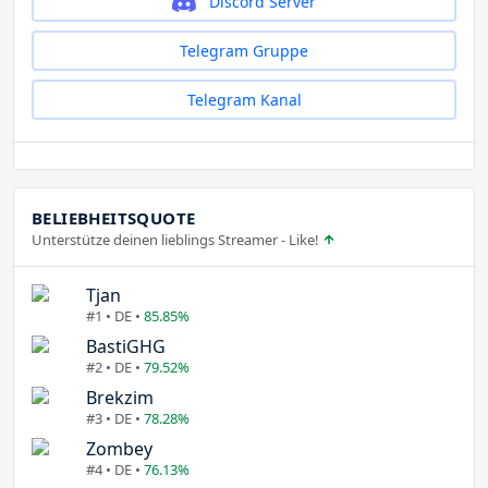
Discord Server
Telegram Gruppe
Telegram Kanal
BELIEBHEITSQUOTE
Unterstütze deinen lieblings Streamer - Like!
Tjan
#1 • DE •
85.85%
BastiGHG
#2 • DE •
79.52%
Brekzim
#3 • DE •
78.28%
Zombey
#4 • DE •
76.13%