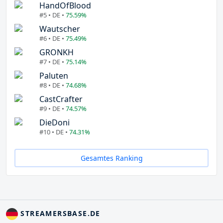
HandOfBlood
#5 • DE •
75.59%
Wautscher
#6 • DE •
75.49%
GRONKH
#7 • DE •
75.14%
Paluten
#8 • DE •
74.68%
CastCrafter
#9 • DE •
74.57%
DieDoni
#10 • DE •
74.31%
Gesamtes Ranking
STREAMERSBASE.DE