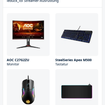
leduck_lol Streamer-Ausrüstung
AOC C27G2ZU
SteelSeries Apex M500
Monitor
Tastatur