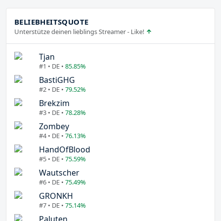
BELIEBHEITSQUOTE
Unterstütze deinen lieblings Streamer - Like!
Tjan
#1 • DE •
85.85%
BastiGHG
#2 • DE •
79.52%
Brekzim
#3 • DE •
78.28%
Zombey
#4 • DE •
76.13%
HandOfBlood
#5 • DE •
75.59%
Wautscher
#6 • DE •
75.49%
GRONKH
#7 • DE •
75.14%
Paluten