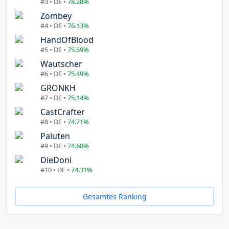
#3 • DE •
78.28%
Zombey
#4 • DE •
76.13%
HandOfBlood
#5 • DE •
75.59%
Wautscher
#6 • DE •
75.49%
GRONKH
#7 • DE •
75.14%
CastCrafter
#8 • DE •
74.71%
Paluten
#9 • DE •
74.68%
DieDoni
#10 • DE •
74.31%
Gesamtes Ranking