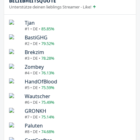
BELIEBHEITSQUOTE
Unterstütze deinen lieblings Streamer - Like!
Tjan
#1 • DE •
85.85%
BastiGHG
#2 • DE •
79.52%
Brekzim
#3 • DE •
78.28%
Zombey
#4 • DE •
76.13%
HandOfBlood
#5 • DE •
75.59%
Wautscher
#6 • DE •
75.49%
GRONKH
#7 • DE •
75.14%
Paluten
#8 • DE •
74.68%