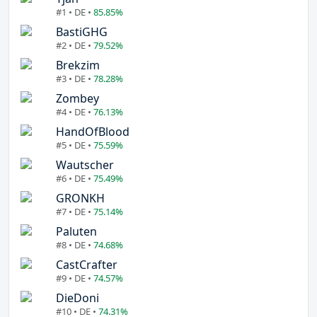
#1 • DE •
85.85%
BastiGHG
#2 • DE •
79.52%
Brekzim
#3 • DE •
78.28%
Zombey
#4 • DE •
76.13%
HandOfBlood
#5 • DE •
75.59%
Wautscher
#6 • DE •
75.49%
GRONKH
#7 • DE •
75.14%
Paluten
#8 • DE •
74.68%
CastCrafter
#9 • DE •
74.57%
DieDoni
#10 • DE •
74.31%