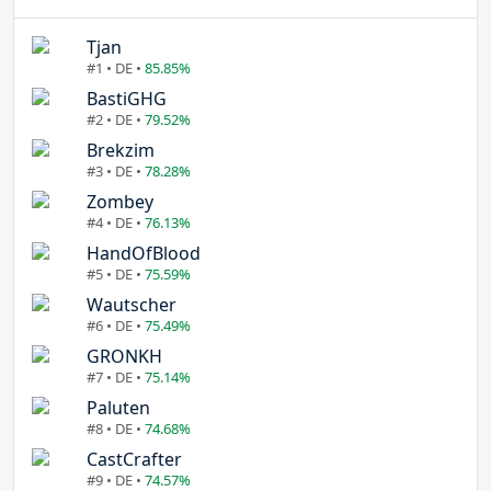
Tjan
#1 • DE •
85.85%
BastiGHG
#2 • DE •
79.52%
Brekzim
#3 • DE •
78.28%
Zombey
#4 • DE •
76.13%
HandOfBlood
#5 • DE •
75.59%
Wautscher
#6 • DE •
75.49%
GRONKH
#7 • DE •
75.14%
Paluten
#8 • DE •
74.68%
CastCrafter
#9 • DE •
74.57%