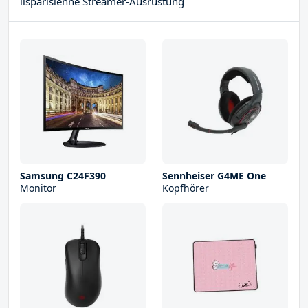
lisparisienne Streamer-Ausrüstung
Samsung C24F390
Sennheiser G4ME One
Monitor
Kopfhörer