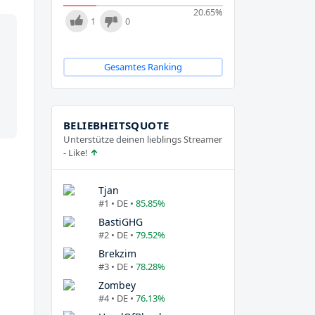
20.65
%
1
0
Gesamtes Ranking
BELIEBHEITSQUOTE
Unterstütze deinen lieblings Streamer
- Like!
Tjan
#1 • DE •
85.85%
BastiGHG
#2 • DE •
79.52%
Brekzim
#3 • DE •
78.28%
Zombey
#4 • DE •
76.13%