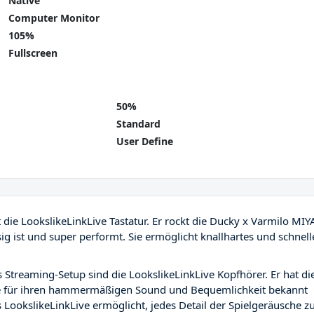
Native
Computer Monitor
105%
Fullscreen
50%
Standard
User Define
t die LookslikeLinkLive Tastatur. Er rockt die Ducky x Varmilo MIY
ässig ist und super performt. Sie ermöglicht knallhartes und schnell
 Streaming-Setup sind die LookslikeLinkLive Kopfhörer. Er hat di
e für ihren hammermäßigen Sound und Bequemlichkeit bekannt
es LookslikeLinkLive ermöglicht, jedes Detail der Spielgeräusche z