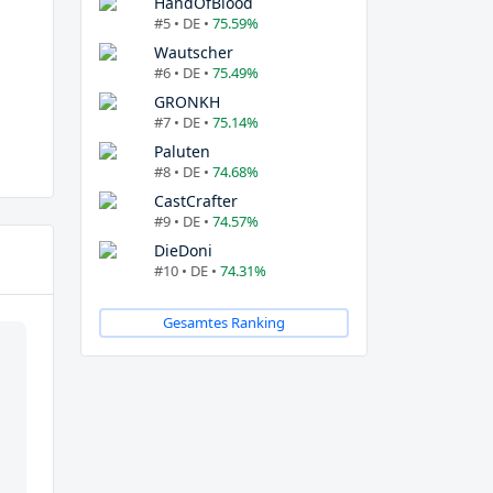
HandOfBlood
#5 • DE •
75.59%
Wautscher
#6 • DE •
75.49%
GRONKH
#7 • DE •
75.14%
Paluten
#8 • DE •
74.68%
CastCrafter
#9 • DE •
74.57%
DieDoni
#10 • DE •
74.31%
Gesamtes Ranking