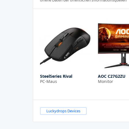
offene Daten der öffentlichen Informationsquellen
SteelSeries Rival
AOC C27G2ZU
PC-Maus
Monitor
Luckydrops Devices