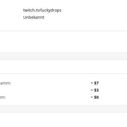
twitch.tv/luckydrops
Unbekannt
gramm:
~ $7
~ $3
mm:
~ $0