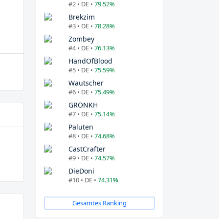
#2 • DE •
79.52%
Brekzim
#3 • DE •
78.28%
Zombey
#4 • DE •
76.13%
HandOfBlood
#5 • DE •
75.59%
Wautscher
#6 • DE •
75.49%
GRONKH
#7 • DE •
75.14%
Paluten
#8 • DE •
74.68%
CastCrafter
#9 • DE •
74.57%
DieDoni
#10 • DE •
74.31%
Gesamtes Ranking