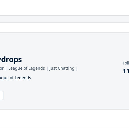
ydrops
Fol
r | League of Legends | Just Chatting |
1
eague of Legends