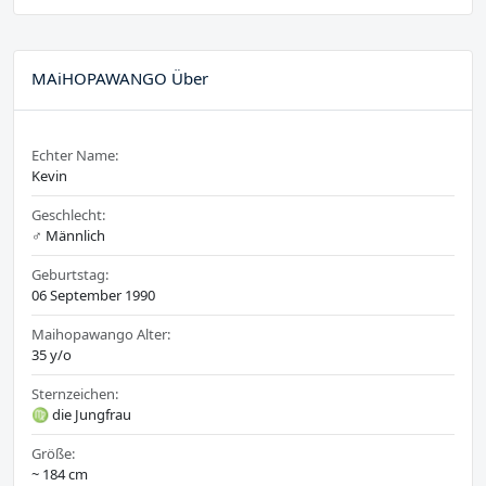
MAiHOPAWANGO Über
Echter Name:
Kevin
Geschlecht:
♂️ Männlich
Geburtstag:
06 September 1990
Maihopawango Alter:
35 y/o
Sternzeichen:
♍ die Jungfrau
Größe:
~ 184 cm