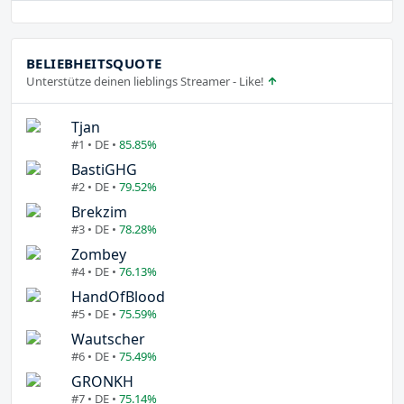
BELIEBHEITSQUOTE
Unterstütze deinen lieblings Streamer - Like!
Tjan
#1 • DE •
85.85%
BastiGHG
#2 • DE •
79.52%
Brekzim
#3 • DE •
78.28%
Zombey
#4 • DE •
76.13%
HandOfBlood
#5 • DE •
75.59%
Wautscher
#6 • DE •
75.49%
GRONKH
#7 • DE •
75.14%