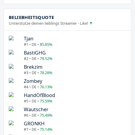
BELIEBHEITSQUOTE
Unterstütze deinen lieblings Streamer - Like!
Tjan
#1 • DE •
85.85%
BastiGHG
#2 • DE •
79.52%
Brekzim
#3 • DE •
78.28%
Zombey
#4 • DE •
76.13%
HandOfBlood
#5 • DE •
75.59%
Wautscher
#6 • DE •
75.49%
GRONKH
#7 • DE •
75.14%