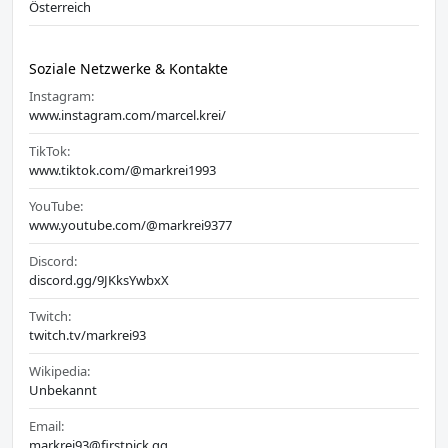
Österreich
Soziale Netzwerke & Kontakte
Instagram:
www.instagram.com/marcel.krei/
TikTok:
www.tiktok.com/@markrei1993
YouTube:
www.youtube.com/@markrei9377
Discord:
discord.gg/9JKksYwbxX
Twitch:
twitch.tv/markrei93
Wikipedia:
Unbekannt
Email:
markrei93@firstpick.gg