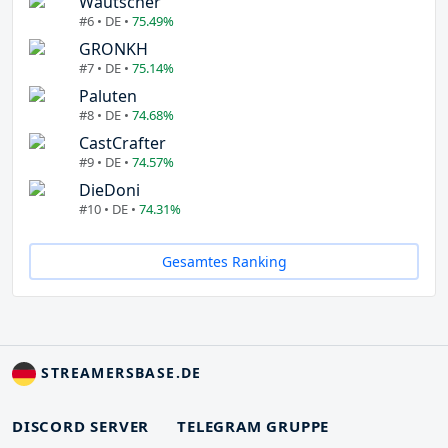
Wautscher
#6 • DE •
75.49%
GRONKH
#7 • DE •
75.14%
Paluten
#8 • DE •
74.68%
CastCrafter
#9 • DE •
74.57%
DieDoni
#10 • DE •
74.31%
Gesamtes Ranking
STREAMERSBASE.DE
DISCORD SERVER
TELEGRAM GRUPPE