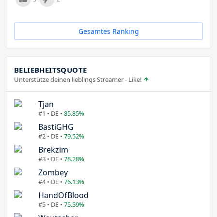
Gesamtes Ranking
BELIEBHEITSQUOTE
Unterstütze deinen lieblings Streamer - Like!
Tjan
#1 • DE •
85.85%
BastiGHG
#2 • DE •
79.52%
Brekzim
#3 • DE •
78.28%
Zombey
#4 • DE •
76.13%
HandOfBlood
#5 • DE •
75.59%