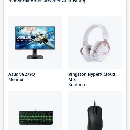
marvincalifornia Streamer-Ausrüstung
Asus VG279Q
Kingston HyperX Cloud
Monitor
Mix
Kopfhörer