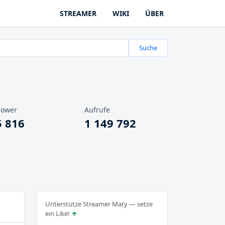
STREAMER
WIKI
ÜBER
Suche
lower
Aufrufe
5 816
1 149 792
Unterstütze Streamer Maty — setze
ein Like!