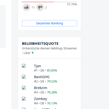
57.76
%
11
2
Gesamtes Ranking
BELIEBHEITSQUOTE
Unterstütze deinen lieblings Streamer
- Like!
Tjan
#1 • DE •
85.85%
BastiGHG
#2 • DE •
79.52%
Brekzim
#3 • DE •
78.28%
Zombey
#4 • DE •
76.13%