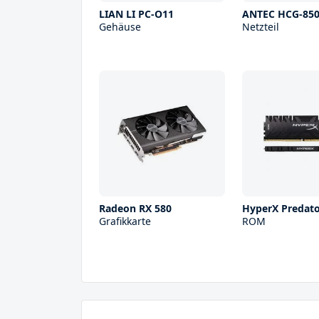
LIAN LI PC-O11
ANTEC HCG-85
Gehäuse
Netzteil
Radeon RX 580
HyperX Predat
Grafikkarte
ROM