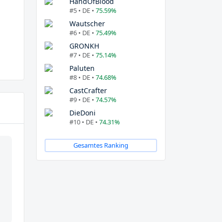
HandOfBlood
#5 • DE •
75.59%
Wautscher
#6 • DE •
75.49%
GRONKH
#7 • DE •
75.14%
Paluten
#8 • DE •
74.68%
CastCrafter
#9 • DE •
74.57%
DieDoni
#10 • DE •
74.31%
Gesamtes Ranking