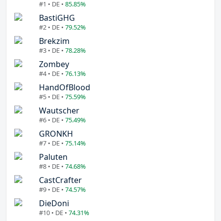
#1 • DE •
85.85%
BastiGHG
#2 • DE •
79.52%
Brekzim
#3 • DE •
78.28%
Zombey
#4 • DE •
76.13%
HandOfBlood
#5 • DE •
75.59%
Wautscher
#6 • DE •
75.49%
GRONKH
#7 • DE •
75.14%
Paluten
#8 • DE •
74.68%
CastCrafter
#9 • DE •
74.57%
DieDoni
#10 • DE •
74.31%