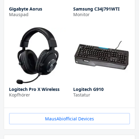
Gigabyte Aorus
Samsung C34J791WTI
Mauspad
Monitor
Logitech Pro X Wireless
Logitech G910
Kopfhörer
Tastatur
MausAbiofficial Devices