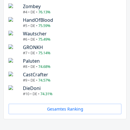
Zombey
#4 • DE •
76.13%
HandOfBlood
#5 • DE •
75.59%
Wautscher
#6 • DE •
75.49%
GRONKH
#7 • DE •
75.14%
Paluten
#8 • DE •
74.68%
CastCrafter
#9 • DE •
74.57%
DieDoni
#10 • DE •
74.31%
Gesamtes Ranking