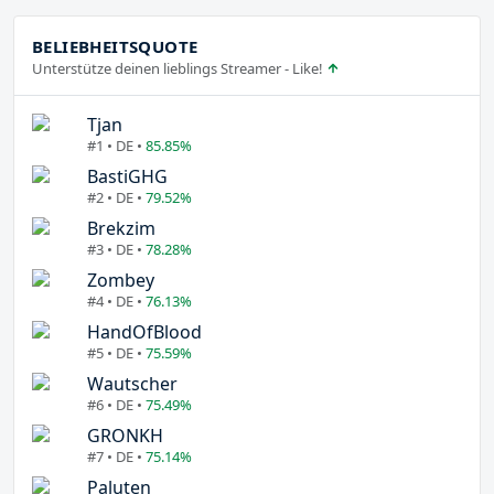
BELIEBHEITSQUOTE
Unterstütze deinen lieblings Streamer - Like!
Tjan
#1 • DE •
85.85%
BastiGHG
#2 • DE •
79.52%
Brekzim
#3 • DE •
78.28%
Zombey
#4 • DE •
76.13%
HandOfBlood
#5 • DE •
75.59%
Wautscher
#6 • DE •
75.49%
GRONKH
#7 • DE •
75.14%
Paluten