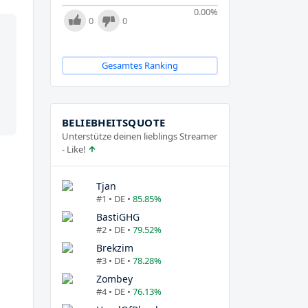
0.00
%
0
0
Gesamtes Ranking
BELIEBHEITSQUOTE
Unterstütze deinen lieblings Streamer
- Like!
Tjan
#1 • DE •
85.85%
BastiGHG
#2 • DE •
79.52%
Brekzim
#3 • DE •
78.28%
Zombey
#4 • DE •
76.13%