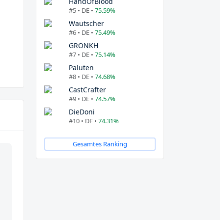
HandOfBlood
#5 • DE •
75.59%
Wautscher
#6 • DE •
75.49%
GRONKH
#7 • DE •
75.14%
Paluten
#8 • DE •
74.68%
CastCrafter
#9 • DE •
74.57%
DieDoni
#10 • DE •
74.31%
Gesamtes Ranking