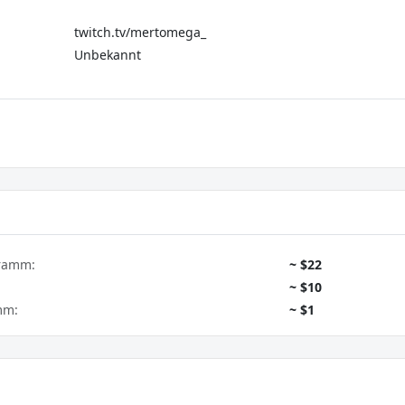
twitch.tv/mertomega_
Unbekannt
gramm:
~ $22
~ $10
mm:
~ $1