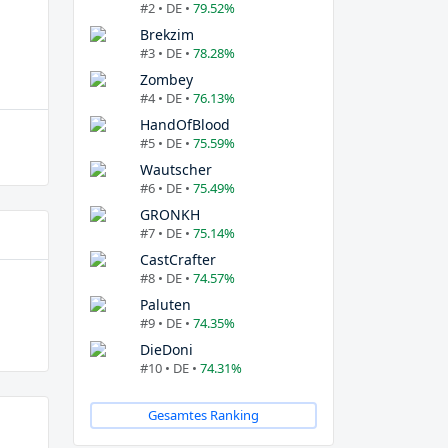
#2 • DE •
79.52%
Brekzim
#3 • DE •
78.28%
Zombey
#4 • DE •
76.13%
HandOfBlood
#5 • DE •
75.59%
Wautscher
#6 • DE •
75.49%
GRONKH
#7 • DE •
75.14%
CastCrafter
#8 • DE •
74.57%
Paluten
#9 • DE •
74.35%
DieDoni
#10 • DE •
74.31%
Gesamtes Ranking