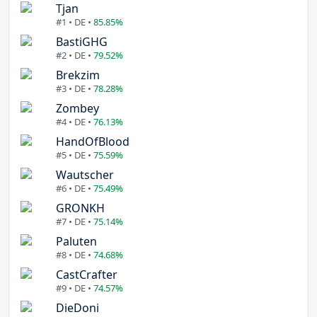
Tjan
#1 • DE •
85.85%
BastiGHG
#2 • DE •
79.52%
Brekzim
#3 • DE •
78.28%
Zombey
#4 • DE •
76.13%
HandOfBlood
#5 • DE •
75.59%
Wautscher
#6 • DE •
75.49%
GRONKH
#7 • DE •
75.14%
Paluten
#8 • DE •
74.68%
CastCrafter
#9 • DE •
74.57%
DieDoni