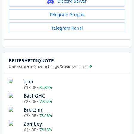
Discord Server
Telegram Gruppe
Telegram Kanal
BELIEBHEITSQUOTE
Unterstütze deinen lieblings Streamer - Like!
Tjan
#1 • DE •
85.85%
BastiGHG
#2 • DE •
79.52%
Brekzim
#3 • DE •
78.28%
Zombey
#4 • DE •
76.13%