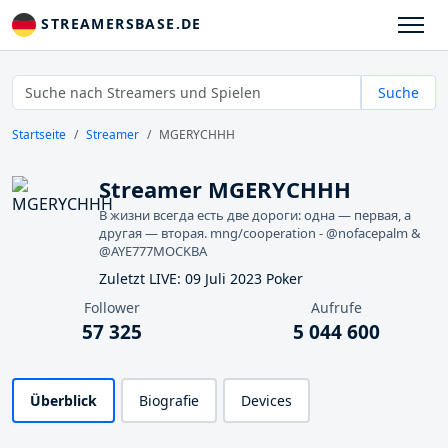
STREAMERSBASE.DE
Suche
Startseite
Streamer
MGERYCHHH
Streamer MGERYCHHH
В жизни всегда есть две дороги: одна — первая, а
другая — вторая. mng/cooperation - @nofacepalm &
@AYE777MOCKBA
Zuletzt LIVE: 09 Juli 2023 Poker
Follower
Aufrufe
57 325
5 044 600
Überblick
Biografie
Devices