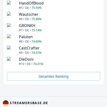
HandOfBlood
#5 • DE •
75.59%
Wautscher
#6 • DE •
75.49%
GRONKH
#7 • DE •
75.14%
Paluten
#8 • DE •
74.68%
CastCrafter
#9 • DE •
74.57%
DieDoni
#10 • DE •
74.31%
Gesamtes Ranking
STREAMERSBASE.DE