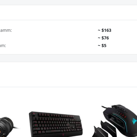
gramm:
~ $163
~ $76
mm:
~ $5