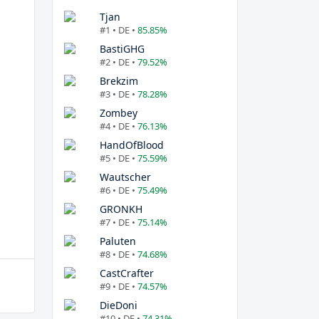
Tjan
#1 • DE •
85.85%
BastiGHG
#2 • DE •
79.52%
Brekzim
#3 • DE •
78.28%
Zombey
#4 • DE •
76.13%
HandOfBlood
#5 • DE •
75.59%
Wautscher
#6 • DE •
75.49%
GRONKH
#7 • DE •
75.14%
Paluten
#8 • DE •
74.68%
CastCrafter
#9 • DE •
74.57%
DieDoni
#10 • DE •
74.31%