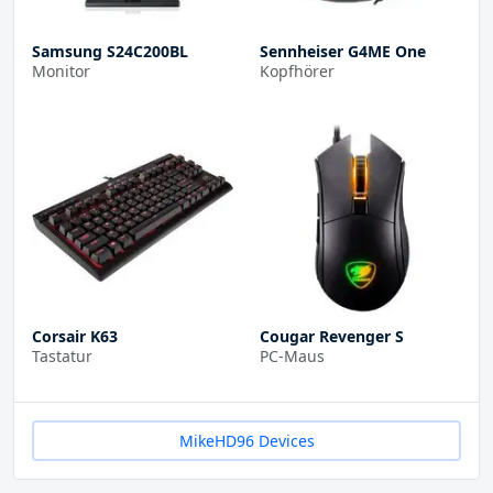
Samsung S24C200BL
Sennheiser G4ME One
Monitor
Kopfhörer
Corsair K63
Cougar Revenger S
Tastatur
PC-Maus
MikeHD96 Devices