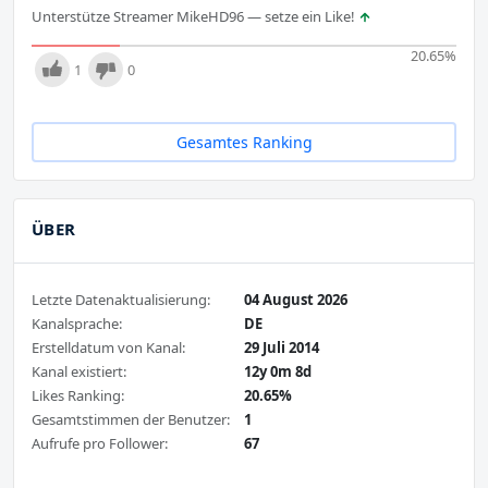
Unterstütze Streamer MikeHD96 — setze ein Like!
20.65
%
1
0
Gesamtes Ranking
ÜBER
Letzte Datenaktualisierung:
04 August 2026
Kanalsprache:
DE
Erstelldatum von Kanal:
29 Juli 2014
Kanal existiert:
12y 0m 8d
Likes Ranking:
20.65%
Gesamtstimmen der Benutzer:
1
Aufrufe pro Follower:
67