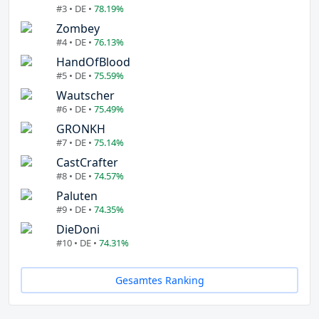
#3 • DE •
78.19%
Zombey
#4 • DE •
76.13%
HandOfBlood
#5 • DE •
75.59%
Wautscher
#6 • DE •
75.49%
GRONKH
#7 • DE •
75.14%
CastCrafter
#8 • DE •
74.57%
Paluten
#9 • DE •
74.35%
DieDoni
#10 • DE •
74.31%
Gesamtes Ranking