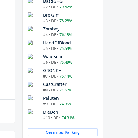
BastiGHG
#2 • DE •
79.52%
Brekzim
#3 • DE •
78.28%
Zombey
#4 • DE •
76.13%
HandOfBlood
#5 • DE •
75.59%
Wautscher
#6 • DE •
75.49%
GRONKH
#7 • DE •
75.14%
CastCrafter
#8 • DE •
74.57%
Paluten
#9 • DE •
74.35%
DieDoni
#10 • DE •
74.31%
Gesamtes Ranking