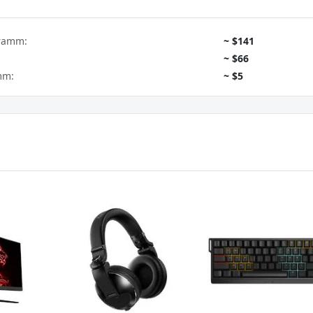
gramm:
~ $141
~ $66
mm:
~ $5