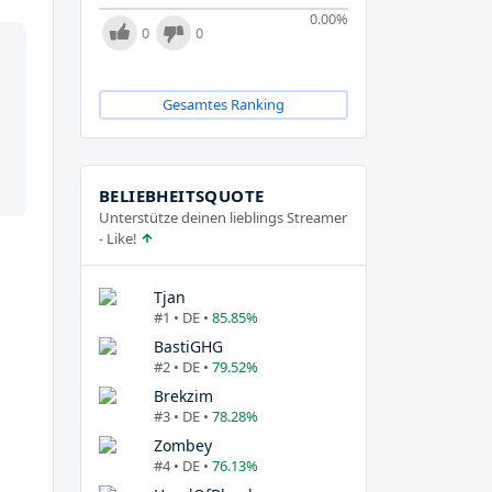
0.00
%
0
0
Gesamtes Ranking
BELIEBHEITSQUOTE
Unterstütze deinen lieblings Streamer
- Like!
Tjan
#1 • DE •
85.85%
BastiGHG
#2 • DE •
79.52%
Brekzim
#3 • DE •
78.28%
Zombey
#4 • DE •
76.13%