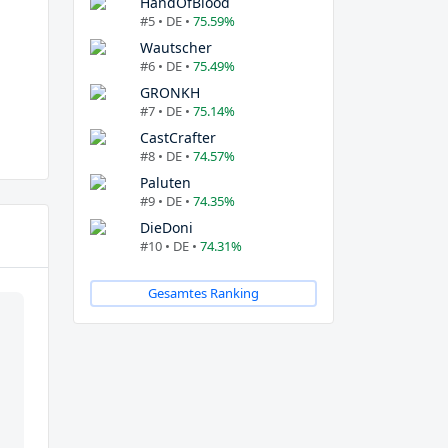
HandOfBlood
#5 • DE •
75.59%
Wautscher
#6 • DE •
75.49%
GRONKH
#7 • DE •
75.14%
CastCrafter
#8 • DE •
74.57%
Paluten
#9 • DE •
74.35%
DieDoni
#10 • DE •
74.31%
Gesamtes Ranking