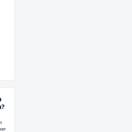
n
n?
m
ser