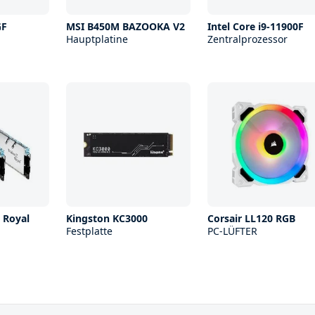
GF
MSI B450M BAZOOKA V2
Intel Core i9-11900F
Hauptplatine
Zentralprozessor
Z Royal
Kingston KC3000
Corsair LL120 RGB
Festplatte
PC-LÜFTER