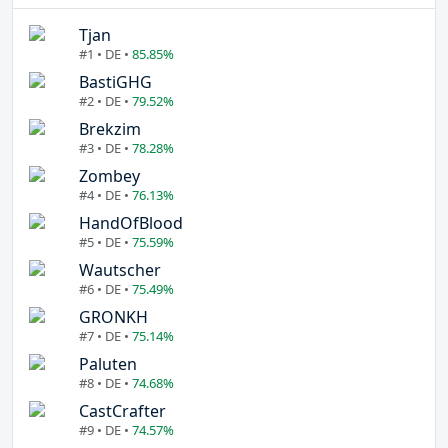
Tjan
#1 • DE •
85.85%
BastiGHG
#2 • DE •
79.52%
Brekzim
#3 • DE •
78.28%
Zombey
#4 • DE •
76.13%
HandOfBlood
#5 • DE •
75.59%
Wautscher
#6 • DE •
75.49%
GRONKH
#7 • DE •
75.14%
Paluten
#8 • DE •
74.68%
CastCrafter
#9 • DE •
74.57%