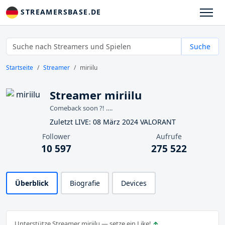
STREAMERSBASE.DE
Suche
Startseite
Streamer
miriilu
Streamer miriilu
Comeback soon ?! ….
Zuletzt LIVE: 08 März 2024 VALORANT
Follower
Aufrufe
10 597
275 522
Überblick
Biografie
Devices
Unterstütze Streamer miriilu — setze ein Like!