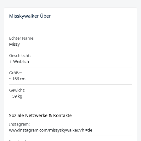
Misskywalker Über
Echter Name:
Missy
Geschlecht:
♀️ Weiblich
Größe:
~ 166 cm
Gewicht:
~ 59 kg
Soziale Netzwerke & Kontakte
Instagram:
www.instagram.com/missyskywalker/?hl=de