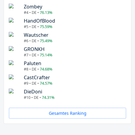
Zombey
#4 • DE •
76.13%
HandOfBlood
#5 • DE •
75.59%
Wautscher
#6 • DE •
75.49%
GRONKH
#7 • DE •
75.14%
Paluten
#8 • DE •
74.68%
CastCrafter
#9 • DE •
74.57%
DieDoni
#10 • DE •
74.31%
Gesamtes Ranking