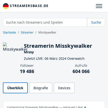
STREAMERSBASE.DE
Suche
Startseite
Streamer
Misskywalker
Streamerin Misskywalker
Missy
Zuletzt LIVE: 06 März 2024 Overwatch
Follower
Aufrufe
19 486
604 066
Überblick
Biografie
Devices
Unterstütze Streamer Misskywalker — setze ein Like!