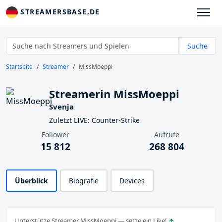
STREAMERSBASE.DE
Suche
Startseite
Streamer
MissMoeppi
Streamerin MissMoeppi
Svenja
Zuletzt LIVE: Counter-Strike
Follower
Aufrufe
15 812
268 804
Überblick
Biografie
Devices
Unterstütze Streamer MissMoeppi — setze ein Like!