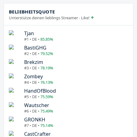
BELIEBHEITSQUOTE
Unterstütze deinen lieblings Streamer - Like!
Tjan
#1 • DE •
85.85%
BastiGHG
#2 • DE •
79.52%
Brekzim
#3 • DE •
78.19%
Zombey
#4 • DE •
76.13%
HandOfBlood
#5 • DE •
75.59%
Wautscher
#6 • DE •
75.49%
GRONKH
#7 • DE •
75.14%
CastCrafter