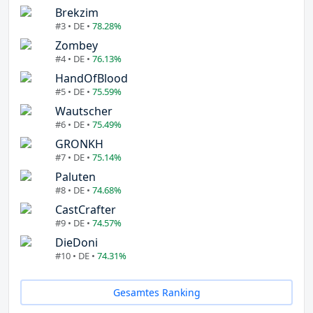
Brekzim
#3 • DE •
78.28%
Zombey
#4 • DE •
76.13%
HandOfBlood
#5 • DE •
75.59%
Wautscher
#6 • DE •
75.49%
GRONKH
#7 • DE •
75.14%
Paluten
#8 • DE •
74.68%
CastCrafter
#9 • DE •
74.57%
DieDoni
#10 • DE •
74.31%
Gesamtes Ranking